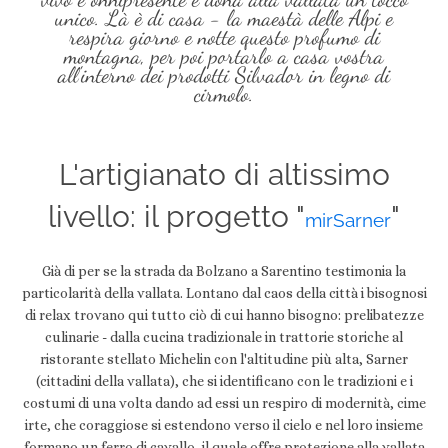
unico. Là è di casa - la maestà delle Alpi e
respira giorno e notte questo profumo di
montagna, per poi portarlo a casa vostra
all'interno dei prodotti Silvador in legno di
cirmolo.
L'artigianato di altissimo
livello: il progetto "
"
mirSarner
Già di per se la strada da Bolzano a Sarentino testimonia la
particolarità della vallata. Lontano dal caos della città i bisognosi
di relax trovano qui tutto ciò di cui hanno bisogno: prelibatezze
culinarie - dalla cucina tradizionale in trattorie storiche al
ristorante stellato Michelin con l'altitudine più alta, Sarner
(cittadini della vallata), che si identificano con le tradizioni e i
costumi di una volta dando ad essi un respiro di modernità, cime
irte, che coraggiose si estendono verso il cielo e nel loro insieme
formano un ferro di cavallo, il quale offre protezione alla vallata